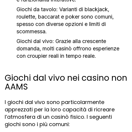
Giochi da tavolo:
Varianti di blackjack,
roulette, baccarat e poker sono comuni,
spesso con diverse opzioni e limiti di
scommessa.
Giochi dal vivo:
Grazie alla crescente
domanda, molti casinò offrono esperienze
con croupier reali in tempo reale.
Giochi dal vivo nei casino non
AAMS
I giochi dal vivo sono particolarmente
apprezzati per la loro capacità di ricreare
l’atmosfera di un casinò fisico. I seguenti
giochi sono i più comuni: