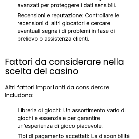
avanzati per proteggere i dati sensibili.
Recensioni e reputazione:
Controllare le
recensioni di altri giocatori e cercare
eventuali segnali di problemi in fase di
prelievo o assistenza clienti.
Fattori da considerare nella
scelta del casino
Altri fattori importanti da considerare
includono:
Libreria di giochi:
Un assortimento vario di
giochi è essenziale per garantire
un’esperienza di gioco piacevole.
Tipi di pagamento accettati:
La disponibilità