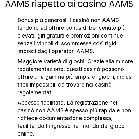
AAMS rispetto ai casino AAMS
Bonus più generosi:
I casinò non AAMS
tendono ad offrire bonus di benvenuto più
elevati, giri gratuiti e promozioni continue
senza i vincoli di scommessa così rigidi
imposti dagli operatori AAMS.
Maggiore varietà di giochi:
Grazie alla minore
regolamentazione, questi casinò possono
offrire una gamma più ampia di giochi, inclusi
titoli impossibili da trovare nei casinò
regolamentati.
Accesso facilitato:
La registrazione nei
casinò non AAMS è spesso più rapida e non
richiede documentazione complessa,
facilitando l'ingresso nel mondo del gioco
online.