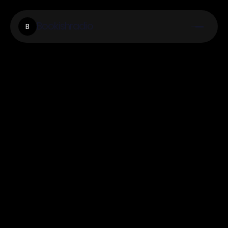
Bookishradio
B