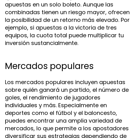
apuestas en un solo boleto. Aunque las
combinadas tienen un riesgo mayor, ofrecen
la posibilidad de un retorno más elevado. Por
ejemplo, si apuestas a la victoria de tres
equipos, la cuota total puede multiplicar tu
inversión sustancialmente.
Mercados populares
Los mercados populares incluyen apuestas
sobre quién ganará un partido, el número de
goles, el rendimiento de jugadores
individuales y más. Especialmente en
deportes como el fútbol y el baloncesto,
puedes encontrar una amplia variedad de
mercados, lo que permite a los apostadores
diversificar sus estrategias dependiendo de