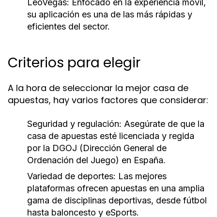
LeoVegas:
Enfocado en la experiencia móvil,
su aplicación es una de las más rápidas y
eficientes del sector.
Criterios para elegir
A la hora de seleccionar la mejor casa de
apuestas, hay varios factores que considerar:
Seguridad y regulación:
Asegúrate de que la
casa de apuestas esté licenciada y regida
por la DGOJ (Dirección General de
Ordenación del Juego) en España.
Variedad de deportes:
Las mejores
plataformas ofrecen apuestas en una amplia
gama de disciplinas deportivas, desde fútbol
hasta baloncesto y eSports.