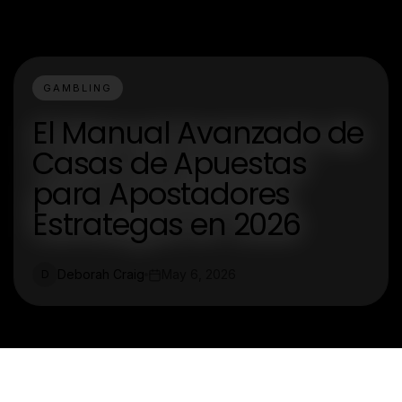
GAMBLING
El Manual Avanzado de
Casas de Apuestas
para Apostadores
Estrategas en 2026
Deborah Craig
May 6, 2026
D