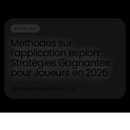
GAMBLING
Méthodes sur
l'application espion:
Stratégies Gagnantes
pour Joueurs en 2026
Deborah Craig
May 6, 2026
D