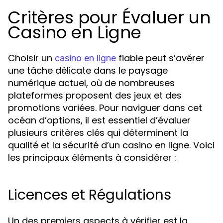
Critères pour Évaluer un
Casino en Ligne
Choisir un
fiable peut s’avérer
casino en ligne
une tâche délicate dans le paysage
numérique actuel, où de nombreuses
plateformes proposent des jeux et des
promotions variées. Pour naviguer dans cet
océan d’options, il est essentiel d’évaluer
plusieurs critères clés qui déterminent la
qualité et la sécurité d’un casino en ligne. Voici
les principaux éléments à considérer :
Licences et Régulations
Un des premiers aspects à vérifier est la