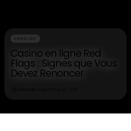
GAMBLING
Casino en ligne Red
Flags : Signes que Vous
Devez Renoncer
Deborah Craig
May 10, 2026
D