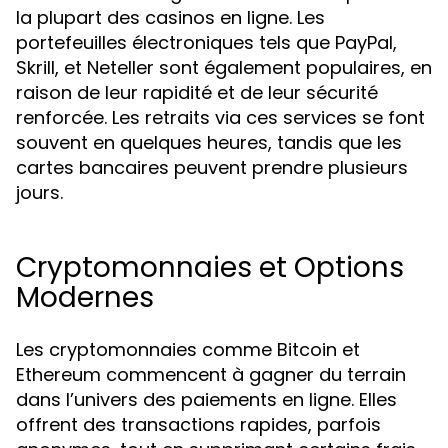
la plupart des casinos en ligne. Les
portefeuilles électroniques tels que PayPal,
Skrill, et Neteller sont également populaires, en
raison de leur rapidité et de leur sécurité
renforcée. Les retraits via ces services se font
souvent en quelques heures, tandis que les
cartes bancaires peuvent prendre plusieurs
jours.
Cryptomonnaies et Options
Modernes
Les cryptomonnaies comme Bitcoin et
Ethereum commencent à gagner du terrain
dans l’univers des paiements en ligne. Elles
offrent des transactions rapides, parfois