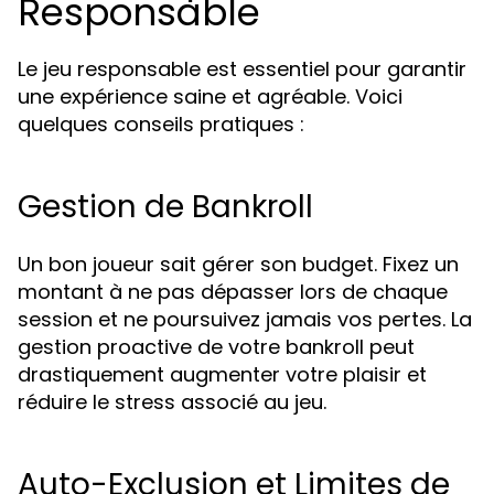
Responsable
Le jeu responsable est essentiel pour garantir
une expérience saine et agréable. Voici
quelques conseils pratiques :
Gestion de Bankroll
Un bon joueur sait gérer son budget. Fixez un
montant à ne pas dépasser lors de chaque
session et ne poursuivez jamais vos pertes. La
gestion proactive de votre bankroll peut
drastiquement augmenter votre plaisir et
réduire le stress associé au jeu.
Auto-Exclusion et Limites de