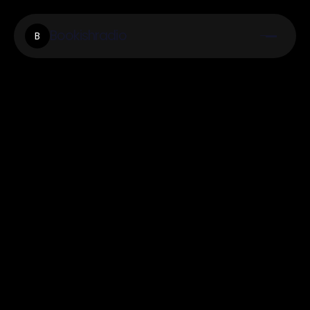
Bookishradio
B