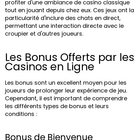
profiter d'une ambiance de casino classique
tout en jouant depuis chez eux. Ces jeux ont la
particularité d'inclure des chats en direct,
permettant une interaction directe avec le
croupier et d'autres joueurs.
Les Bonus Offerts par les
Casinos en Ligne
Les bonus sont un excellent moyen pour les
joueurs de prolonger leur expérience de jeu.
Cependant, il est important de comprendre
les différents types de bonus et leurs
conditions :
Bonus de Bienvenue