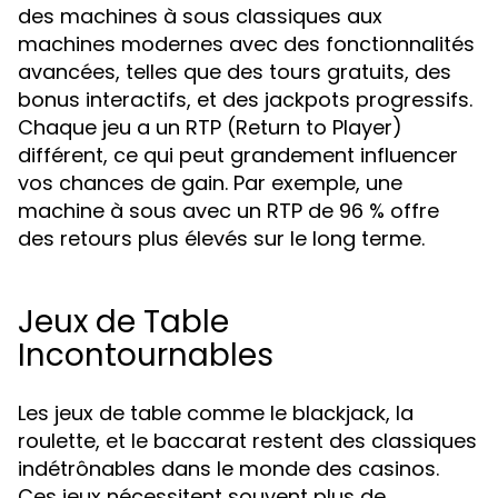
des machines à sous classiques aux
machines modernes avec des fonctionnalités
avancées, telles que des tours gratuits, des
bonus interactifs, et des jackpots progressifs.
Chaque jeu a un RTP (Return to Player)
différent, ce qui peut grandement influencer
vos chances de gain. Par exemple, une
machine à sous avec un RTP de 96 % offre
des retours plus élevés sur le long terme.
Jeux de Table
Incontournables
Les jeux de table comme le blackjack, la
roulette, et le baccarat restent des classiques
indétrônables dans le monde des casinos.
Ces jeux nécessitent souvent plus de