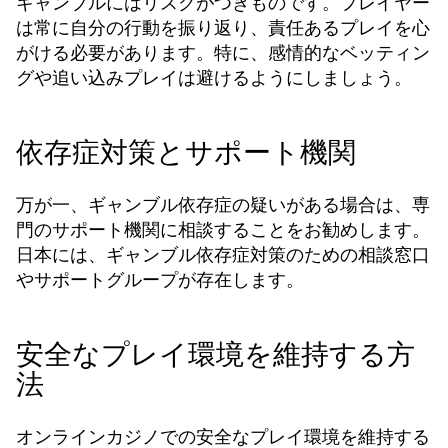
ギャンブルにはリスクがつきものです。プレイヤー
は常に自分の行動を振り返り、責任あるプレイを心
がける必要があります。特に、感情的なベッティン
グや追い込みプレイは避けるようにしましょう。
依存症対策とサポート機関
万が一、ギャンブル依存症の疑いがある場合は、専
門のサポート機関に相談することをお勧めします。
日本には、ギャンブル依存症対策のための相談窓口
やサポートグループが存在します。
安全なプレイ環境を維持する方
法
オンラインカジノでの安全なプレイ環境を維持する