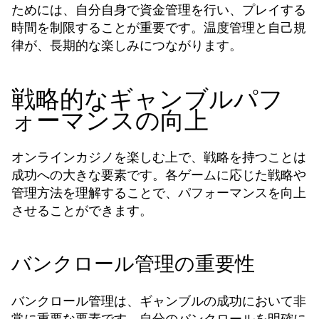
ためには、自分自身で資金管理を行い、プレイする
時間を制限することが重要です。温度管理と自己規
律が、長期的な楽しみにつながります。
戦略的なギャンブルパフ
ォーマンスの向上
オンラインカジノを楽しむ上で、戦略を持つことは
成功への大きな要素です。各ゲームに応じた戦略や
管理方法を理解することで、パフォーマンスを向上
させることができます。
バンクロール管理の重要性
バンクロール管理は、ギャンブルの成功において非
常に重要な要素です。自分のバンクロールを明確に