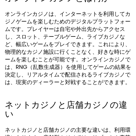
オンラインカジノは、インターネットを利用してカ
ジノゲームを楽しむためのデジタルプラットフォー
ムです。プレイヤーは自宅や外出先からアクセス
し、スロット、テーブルゲーム、ライブカジノな
ど、幅広いゲームをプレイできます。これにより、
物理的なカジノ施設に行くことなく、好きな時にゲ
ームを楽しむことが可能です。オンラインカジノで
は、RNG（乱数生成器）を使用してゲームの結果を
決定し、リアルタイムで配信されるライブカジノで
は、現実のディーラーと対戦することができます。
ネットカジノと店舗カジノの違
い
ネットカジノと店舗カジノの主要な違いは、利用環