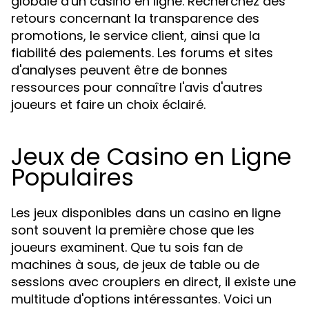
globale d'un casino en ligne. Recherchez des
retours concernant la transparence des
promotions, le service client, ainsi que la
fiabilité des paiements. Les forums et sites
d'analyses peuvent être de bonnes
ressources pour connaître l'avis d'autres
joueurs et faire un choix éclairé.
Jeux de Casino en Ligne
Populaires
Les jeux disponibles dans un casino en ligne
sont souvent la première chose que les
joueurs examinent. Que tu sois fan de
machines à sous, de jeux de table ou de
sessions avec croupiers en direct, il existe une
multitude d'options intéressantes. Voici un