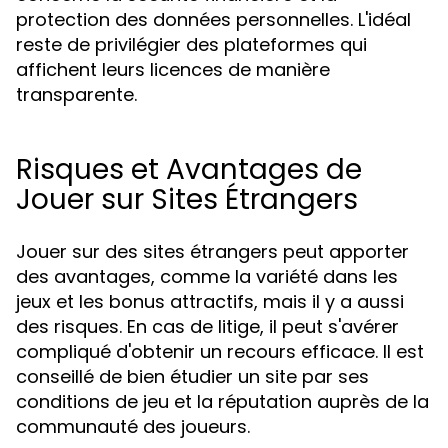
protection des données personnelles. L'idéal
reste de privilégier des plateformes qui
affichent leurs licences de manière
transparente.
Risques et Avantages de
Jouer sur Sites Étrangers
Jouer sur des sites étrangers peut apporter
des avantages, comme la variété dans les
jeux et les bonus attractifs, mais il y a aussi
des risques. En cas de litige, il peut s'avérer
compliqué d'obtenir un recours efficace. Il est
conseillé de bien étudier un site par ses
conditions de jeu et la réputation auprès de la
communauté des joueurs.