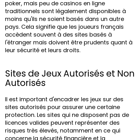
poker, mais peu de casinos en ligne
traditionnels sont légalement disponibles à
moins qu'ils ne soient basés dans un autre
pays. Cela signifie que les joueurs français
accèdent souvent à des sites basés à
l'étranger mais doivent être prudents quant à
leur sécurité et leurs droits.
Sites de Jeux Autorisés et Non
Autorisés
Il est important d'encadrer les jeux sur des
sites autorisés pour assurer une certaine
protection. Les sites qui ne disposent pas de
licences valides peuvent représenter des
risques très élevés, notamment en ce qui
concerne la sécurité financière et la