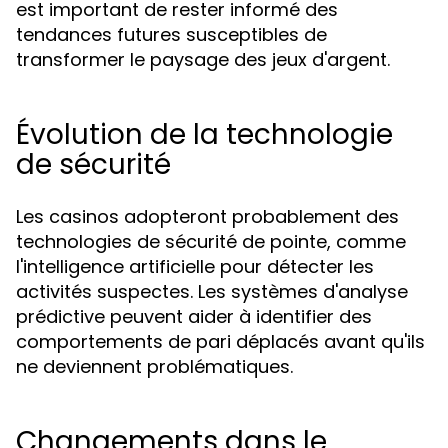
est important de rester informé des
tendances futures susceptibles de
transformer le paysage des jeux d'argent.
Évolution de la technologie
de sécurité
Les casinos adopteront probablement des
technologies de sécurité de pointe, comme
l'intelligence artificielle pour détecter les
activités suspectes. Les systèmes d'analyse
prédictive peuvent aider à identifier des
comportements de pari déplacés avant qu'ils
ne deviennent problématiques.
Changements dans le