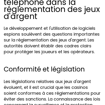
téléphone dans la
réglementation des jeux
d'argent
Le développement et l'utilisation de logiciels
espions soulèvent des questions importantes
sur la réglementation des jeux d'argent. Les
autorités doivent établir des cadres clairs
pour protéger les joueurs et les opérateurs.
Conformité et législation
Les législations relatives aux jeux d'argent
évoluent, et il est crucial que les casinos
soient conformes à ces réglementations pour
éviter des sanctions. La connaissance des lois
concernant la surveillance et la protection