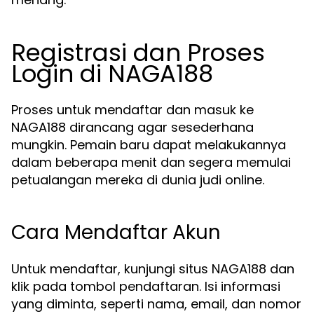
Registrasi dan Proses
Login di NAGA188
Proses untuk mendaftar dan masuk ke
NAGA188 dirancang agar sesederhana
mungkin. Pemain baru dapat melakukannya
dalam beberapa menit dan segera memulai
petualangan mereka di dunia judi online.
Cara Mendaftar Akun
Untuk mendaftar, kunjungi situs NAGA188 dan
klik pada tombol pendaftaran. Isi informasi
yang diminta, seperti nama, email, dan nomor