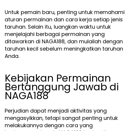
Untuk pemain baru, penting untuk memahami
aturan permainan dan cara kerja setiap jenis
taruhan. Selain itu, luangkan waktu untuk
menjelajahi berbagai permainan yang
ditawarkan di NAGA188, dan mulailah dengan
taruhan kecil sebelum meningkatkan taruhan
Anda.
Kebijakan Permainan
Bertanggung Jawab di
NAGA188
Perjudian dapat menjadi aktivitas yang
mengasyikkan, tetapi sangat penting untuk
melakukannya dengan cara yang