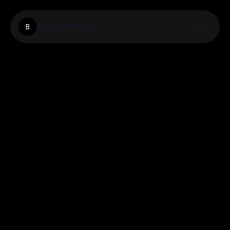
Bookishradio
B