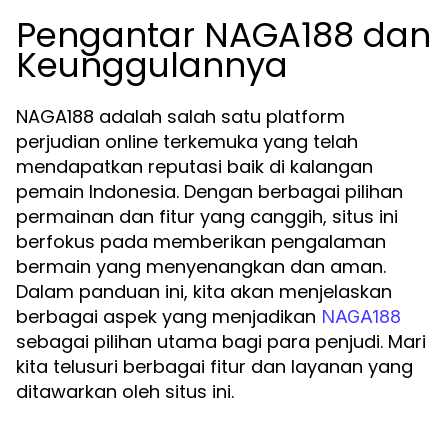
Pengantar NAGA188 dan
Keunggulannya
NAGA188 adalah salah satu platform
perjudian online terkemuka yang telah
mendapatkan reputasi baik di kalangan
pemain Indonesia. Dengan berbagai pilihan
permainan dan fitur yang canggih, situs ini
berfokus pada memberikan pengalaman
bermain yang menyenangkan dan aman.
Dalam panduan ini, kita akan menjelaskan
berbagai aspek yang menjadikan
NAGA188
sebagai pilihan utama bagi para penjudi. Mari
kita telusuri berbagai fitur dan layanan yang
ditawarkan oleh situs ini.